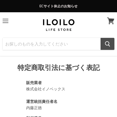
ECサイト休止のお知らせ
メ
カ
ニ
ー
ュ
ト
ー
を
見
る
特定商取引法に基づく表記
販売業者
株式会社イノベックス
運営統括責任者名
内藤正徳