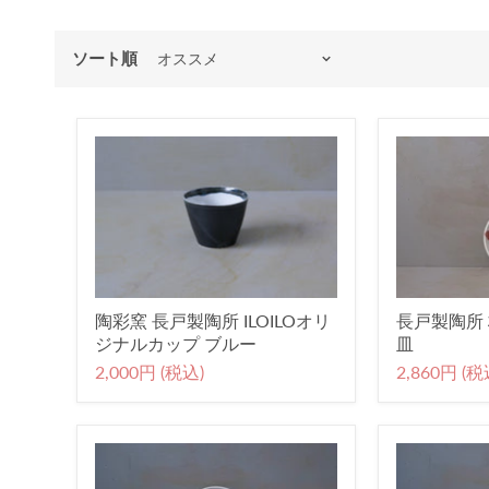
ソート順
陶彩窯 長戸製陶所 ILOILOオリ
長戸製陶所 
ジナルカップ ブルー
皿
2,000円 (税込)
2,860円 (税