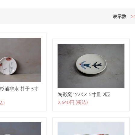
表示数
2
杉浦非水 芥子 5寸
陶彩窯 ツバメ 5寸皿 2匹
2,640円 (税込)
込)