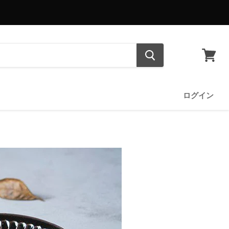
カ
ー
ト
を
ログイン
見
る