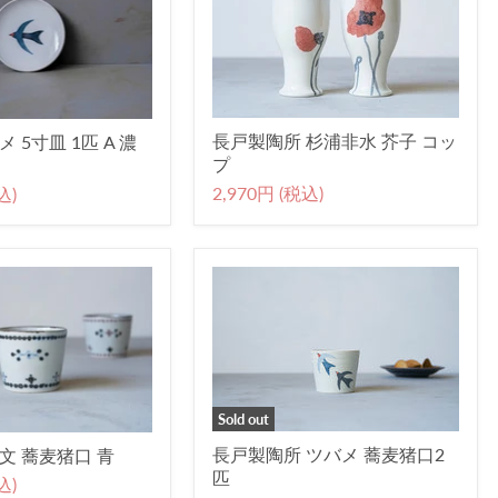
長戸製陶所 杉浦非水 芥子 コッ
 5寸皿 1匹 A 濃
プ
2,970円 (税込)
込)
Sold out
長戸製陶所 ツバメ 蕎麦猪口2
文 蕎麦猪口 青
匹
込)