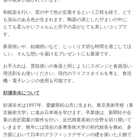
和紙染を行い、窯の中で色が定着するという工程を経て、とて
も深みのある色が生まれます。陶器の凛とした佇まいの中に、
とても柔らかいフォルムと芥子の花がとても美しいコップで
す。
新居祝いや、結婚祝いなど、じっくり大切な時間を過ごしてほ
しい、そんな想いを届けるプレゼントにも最適です。
お手入れは、普段使いの食器と同じようにスポンジと食器洗い
用洗剤をお使いください。現代のライフスタイルを考え、食洗
機・電子レンジの使用も可能です。
杉浦非水について
杉浦非水は1897年、愛媛県松山市に生まれ、東京美術学校（東
京藝術大学）に進み日本画を学びます。卒業後は、新聞社や企
業の意匠図案の製作を行い、近代商業美術の分野を切り開いて
いきます。晩年には現在の多摩美術大学の初代校長を務め、多
方面において日本のグラフィックデザインの礎を築いた人物で