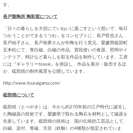
す。
長戸製陶所 陶彩窯について
「日々の暮らしを大切にていねいに過ごすという想いで、毎日
つかうことができるうつわ」をコンセプトに、長戸哲也さん、
長戸純子さん、長戸裕夢さんが作陶を行う窯元。愛媛県砥部町
五本松にて、青白磁、白磁の作品、普段使いの食器、照明やイ
ンテリア、時計など暮らしを彩る作品を制作しています。工房
には『ギャラリーtousai』を併設し、作品を展示・販売するほ
か、砥部焼の制作風景を公開しています。
http://www.tousaigama.com/
砥部焼について
砥部焼（とべやき）は、今から約270年前の江戸時代に誕生し
た陶磁器の技術です。愛媛県で取れる陶石を材料として磁器を
生産しています。砥部焼の技術は、国の伝統的工芸品として、
白磁、染付、青磁、天目（鉄釉）の4種類が指定されていま