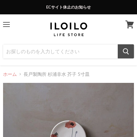
ECサイト休止のお知らせ
メ
カ
ニ
ー
ュ
ト
ー
を
見
る
ホーム
長戸製陶所 杉浦非水 芥子 5寸皿