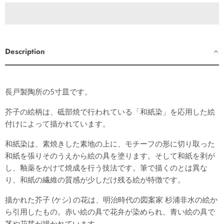
Description
長戸製陶所の5寸皿です。
芥子の絵柄は、砥部焼で行われている「和紙染」を応用した絵
付けによって描かれています。
和紙染は、素焼きした素地の上に、モチーフの形に切り取った
和紙を張りそのうえから絵の具を塗ります。そして和紙を剥が
し、釉薬をかけて焼成を行う技法です。筆で描くのとは異な
り、和紙の繊維の質感が少しだけ残る絵が特徴です。
描かれた芥子 (ケシ) の花は、明治時代の図案家 杉浦非水の絵か
ら引用したもの。赤い絵の具で花弁が染められ、青い絵の具で
茎や花芽が描かれています。