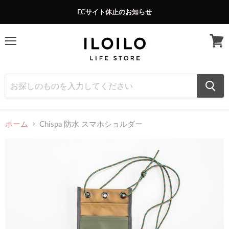
ECサイト休止のお知らせ
メ
カ
ニ
ー
ュ
ト
ー
を
見
る
ホーム
Chispa 防水 スマホショルダー