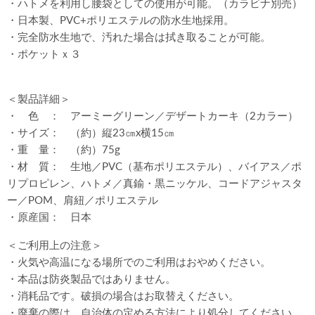
・ハトメを利用し腰袋としての使用が可能。（カラビナ別売）
・日本製、PVC+ポリエステルの防水生地採用。
・完全防水生地で、汚れた場合は拭き取ることが可能。
・ポケットｘ３
＜製品詳細＞
・ 色 ： アーミーグリーン／デザートカーキ（2カラー）
・サイズ： （約）縦23㎝x横15㎝
・重 量： （約）75g
・材 質： 生地／PVC（基布ポリエステル）、バイアス／ポ
リプロピレン、ハトメ／真鍮・黒ニッケル、コードアジャスタ
ー／POM、肩紐／ポリエステル
・原産国： 日本
＜ご利用上の注意＞
・火気や高温になる場所でのご利用はおやめください。
・本品は防炎製品ではありません。
・消耗品です。破損の場合はお取替えください。
・廃棄の際は、自治体の定める方法により処分してください。